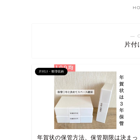
H
― 
片付
片付け・整理収納
年賀状の保管方法、保管期限は決まっ