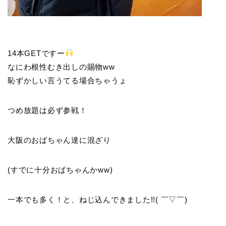
14本GETですー
なにわ根性むき出しの賜物ww
恥ずかしい言うてる場合ちゃうょ
つめ放題は必ず参戦！
大阪のおばちゃん達に混ざり
(すでに十分おばちゃんかww)
一本でも多く！と、ねじ込んできました!!( ￣▽￣)