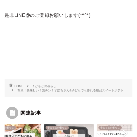
是非LINE@のご登録お願いします(*^^*)
HOME
子どもとの暮らし
簡単！美味しい！楽チン！ずぼらさん&子どもでも作れる絶品スイートポテト
関連記事
し
子どもとの暮らし
子どもとの暮らし