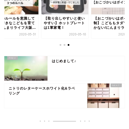
ールを意識して
【取り出しやすいと使い
【おこづかいはポイント
なこどもを育て
やすい】ホットプレート
制】こどももタダでは働
りライフ大阪...
は1軍家電！
かない/にんまりライフ...
2020-05-31
2020-05-10
2020-05-25
はじめまして♪
ニトリのレターケースホワイト化&ラベ
リング