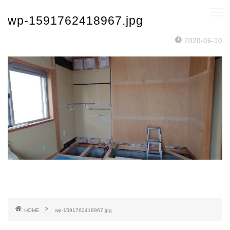
wp-1591762418967.jpg
2020-06-10
HOME
wp-1591762418967.jpg