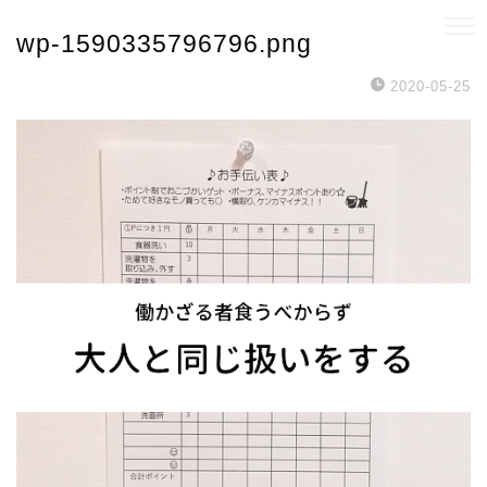
wp-1590335796796.png
2020-05-25