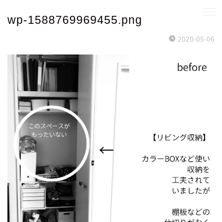
wp-1588769969455.png
2020-05-06