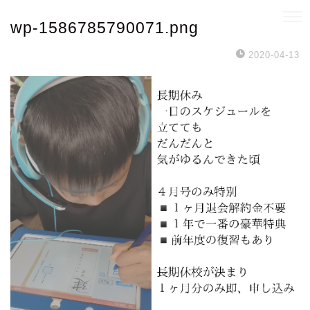
wp-1586785790071.png
2020-04-13