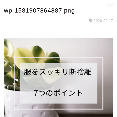
wp-1581907864887.png
2020-02-17