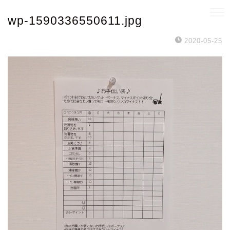
wp-1590336550611.jpg
2020-05-25