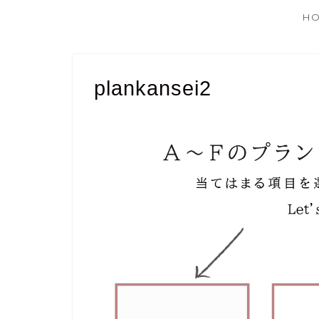
H
plankansei2