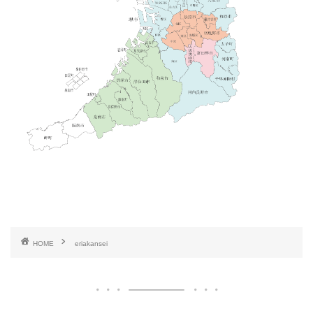
HOME
eriakansei