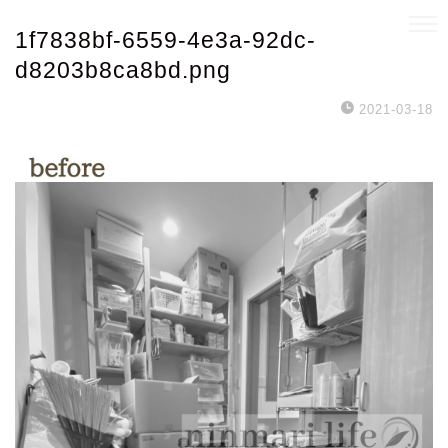
1f7838bf-6559-4e3a-92dc-
d8203b8ca8bd.png
2021-03-18