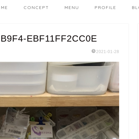
OME
CONCEPT
MENU
PROFILE
BL
-B9F4-EBF11FF2CC0E
2021-01-28