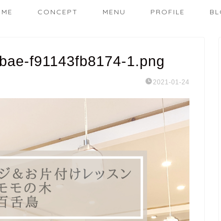
OME
CONCEPT
MENU
PROFILE
BL
bae-f91143fb8174-1.png
2021-01-24