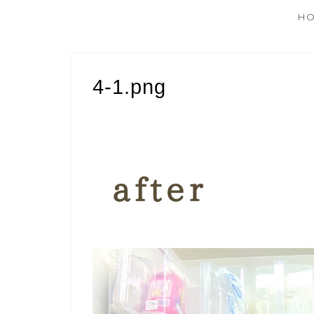
H
4-1.png